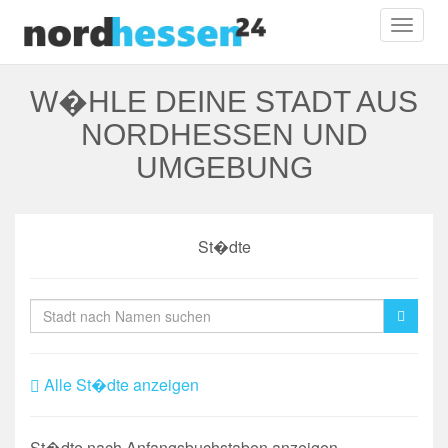
Toggl
naviga
W�HLE DEINE STADT AUS
NORDHESSEN UND
UMGEBUNG
St�dte
Alle St�dte anzeigen
St�dte nach Anfangsbuchstaben anzeigen