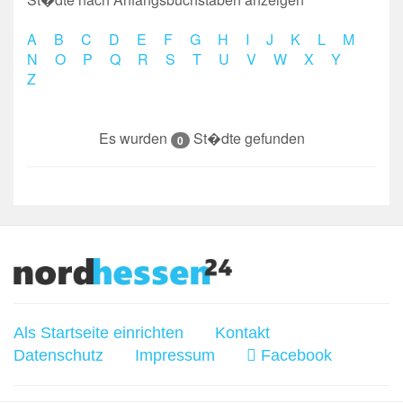
A
B
C
D
E
F
G
H
I
J
K
L
M
N
O
P
Q
R
S
T
U
V
W
X
Y
Z
Es wurden
St�dte gefunden
0
Als Startseite einrichten
Kontakt
Datenschutz
Impressum
Facebook