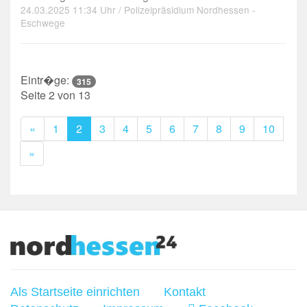
24.03.2025 11:34 Uhr / Polizeipräsidium Nordhessen -
Eschwege
Eintr�ge:
315
Seite 2 von 13
Previous
«
1
2
3
4
5
6
7
8
9
10
Next
»
Als Startseite einrichten
Kontakt