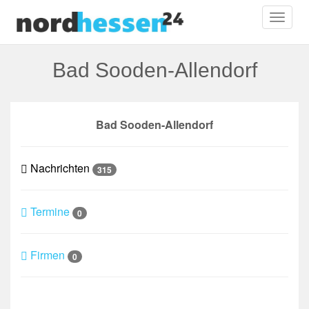
Toggl
naviga
Bad Sooden-Allendorf
Bad Sooden-Allendorf
Nachrichten
315
Termine
0
Firmen
0