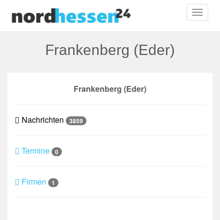
Toggl
naviga
Frankenberg (Eder)
Frankenberg (Eder)
Nachrichten
3859
Termine
0
Firmen
1