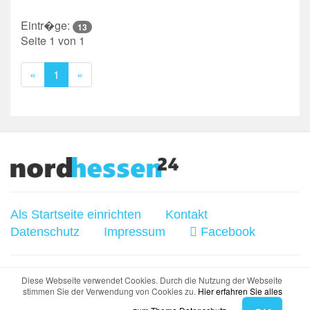
Eintr�ge:
13
Seite 1 von 1
Previous
Next
«
1
»
Als Startseite einrichten
Kontakt
Datenschutz
Impressum
Facebook
© 2020 - NORDHESSEN24.DE - Die Startseite für
Diese Webseite verwendet Cookies. Durch die Nutzung der Webseite
stimmen Sie der Verwendung von Cookies zu.
Hier erfahren Sie alles
Nordhessen