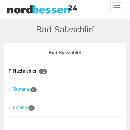
Toggl
naviga
Bad Salzschlirf
Bad Salzschlirf
Nachrichten
13
Termine
0
Firmen
0