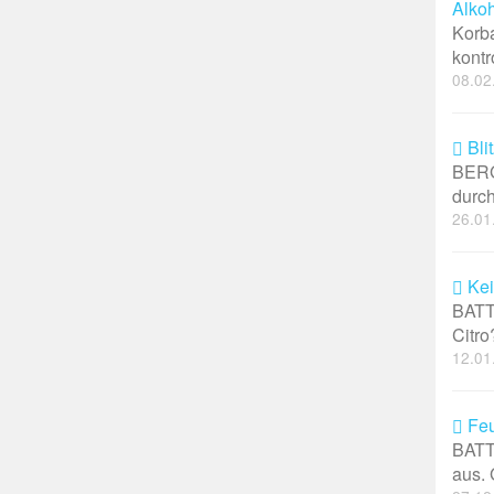
Alkoh
Korba
kontr
08.02
Bli
BERG
durch
26.01
Kei
BATT
Citro
12.01
Feu
BATT
aus. 