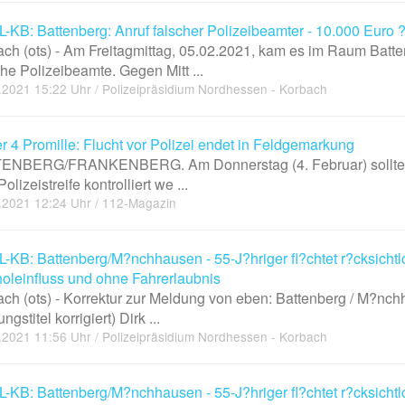
-KB: Battenberg: Anruf falscher Polizeibeamter - 10.000 Euro
ch (ots) - Am Freitagmittag, 05.02.2021, kam es im Raum Batt
he Polizeibeamte. Gegen Mitt ...
.2021 15:22 Uhr / Polizeipräsidium Nordhessen - Korbach
r 4 Promille: Flucht vor Polizei endet in Feldgemarkung
ENBERG/FRANKENBERG. Am Donnerstag (4. Februar) sollte ein 
olizeistreife kontrolliert we ...
.2021 12:24 Uhr / 112-Magazin
KB: Battenberg/M?nchhausen - 55-J?hriger fl?chtet r?cksichtlos
oleinfluss und ohne Fahrerlaubnis
ch (ots) - Korrektur zur Meldung von eben: Battenberg / M?nchhau
gstitel korrigiert) Dirk ...
.2021 11:56 Uhr / Polizeipräsidium Nordhessen - Korbach
KB: Battenberg/M?nchhausen - 55-J?hriger fl?chtet r?cksichtlos