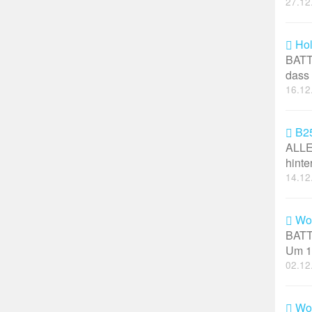
27.12
Hol
BATTE
dass 
16.12
B25
ALLEN
hinte
14.12
Woh
BATT
Um 19
02.12
Woh