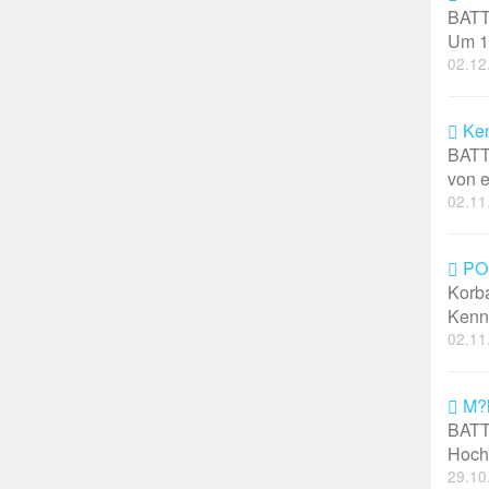
BATT
Um 19
02.12
Ken
BATT
von e
02.11
POL
Korba
Kenn
02.11
M?l
BATT
Hochs
29.10