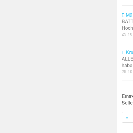
Mül
BATT
Hochs
29.10
Kre
ALLE
haben
29.10
Eint
Seite
Pr
«