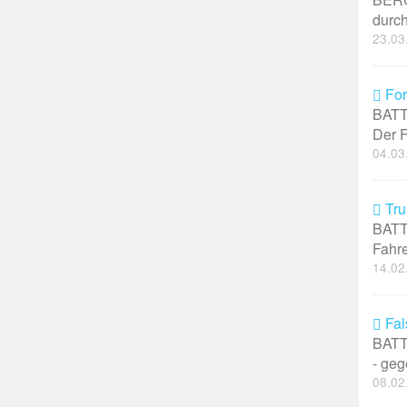
durch
23.03
Ford
BATTE
Der F
04.03
Tru
BATTE
Fahre
14.02
Fal
BATT
- gege
08.02