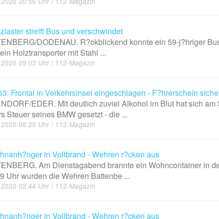
.2020 20:56 Uhr / 112-Magazin
zlaster streift Bus und verschwindet
NBERG/DODENAU. R?ckblickend konnte ein 59-j?hriger Busfahr
ein Holztransporter mit Stahl ...
.2020 09:03 Uhr / 112-Magazin
3: Frontal in Verkehrsinsel eingeschlagen - F?hrerschein sicher
DORF/EDER. Mit deutlich zuviel Alkohol im Blut hat sich am
rs Steuer seines BMW gesetzt - die ...
.2020 08:20 Uhr / 112-Magazin
nanh?nger in Vollbrand - Wehren r?cken aus
ENBERG. Am Dienstagabend brannte ein Wohncontainer in der K
 Uhr wurden die Wehren Battenbe ...
.2020 02:44 Uhr / 112-Magazin
nanh?nger in Vollbrand - Wehren r?cken aus