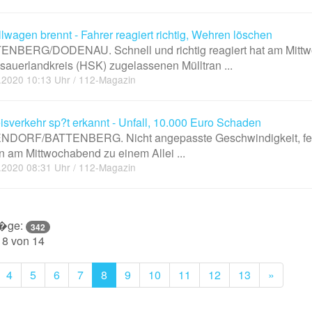
lwagen brennt - Fahrer reagiert richtig, Wehren löschen
ENBERG/DODENAU. Schnell und richtig reagiert hat am Mittwoc
auerlandkreis (HSK) zugelassenen Mülltran ...
.2020 10:13 Uhr / 112-Magazin
isverkehr sp?t erkannt - Unfall, 10.000 Euro Schaden
NDORF/BATTENBERG. Nicht angepasste Geschwindigkeit, fehle
 am Mittwochabend zu einem Allei ...
.2020 08:31 Uhr / 112-Magazin
r�ge:
342
 8 von 14
evious
Next
4
5
6
7
8
9
10
11
12
13
»