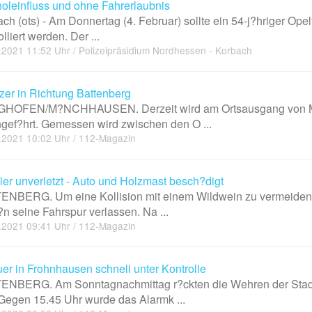
oleinfluss und ohne Fahrerlaubnis
ch (ots) - Am Donnertag (4. Februar) sollte ein 54-j?hriger Opel
olliert werden. Der ...
.2021 11:52 Uhr / Polizeipräsidium Nordhessen - Korbach
tzer in Richtung Battenberg
HOFEN/M?NCHHAUSEN. Derzeit wird am Ortsausgang von M?n
gef?hrt. Gemessen wird zwischen den O ...
.2021 10:02 Uhr / 112-Magazin
ler unverletzt - Auto und Holzmast besch?digt
ENBERG. Um eine Kollision mit einem Wildwein zu vermeiden,
?n seine Fahrspur verlassen. Na ...
.2021 09:41 Uhr / 112-Magazin
er in Frohnhausen schnell unter Kontrolle
ENBERG. Am Sonntagnachmittag r?ckten die Wehren der Stadt
Gegen 15.45 Uhr wurde das Alarmk ...