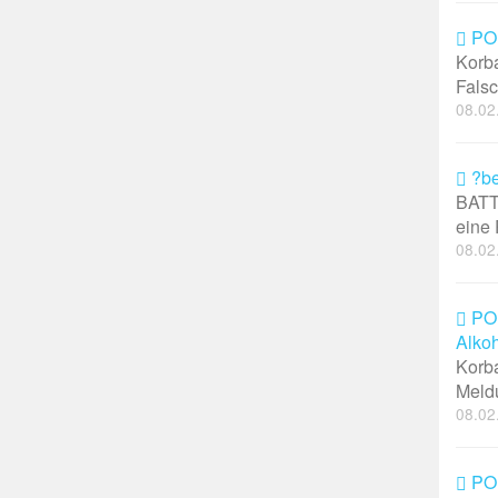
POL
Korba
Falsc
08.02
?be
BATT
eine P
08.02
POL-
Alkoh
Korba
Meldun
08.02
POL-