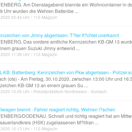
ENBERG. Am Dienstagabend brannte ein Wohncontainer in der K
 Uhr wurden die Wehren Battenbe ...
.2020 02:44 Uhr / 112-Magazin
nzeichen von Jimny abgerissen: T?ter fl?chtet unerkannt
ENBERG. Das vordere amtliche Kennzeichen KB-GM 13 wurde 
inem grauen Suzuki Jimny entwend ...
.2020 11:38 Uhr / 112-Magazin
-KB: Battenberg: Kennzeichen von Pkw abgerissen - Polizei s
ch (ots) - Am Freitag, 30.10.2020, zwischen 13:00 Uhr und 16:
zeichen KB-GM 13 an einem grauen Su ...
.2020 10:26 Uhr / Polizeipräsidium Nordhessen - Korbach
lwagen brennt - Fahrer reagiert richtig, Wehren l?schen
ENBERG/DODENAU. Schnell und richtig reagiert hat am Mittwoc
auerlandkreis (HSK) zugelassenen M?lltran ...
.2020 10:13 Uhr / 112-Magazin