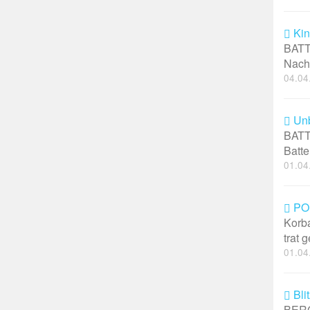
Kin
BATT
Nach 
04.04
Unb
BATT
Batte
01.04
POL
Korba
trat 
01.04
Bli
BERG