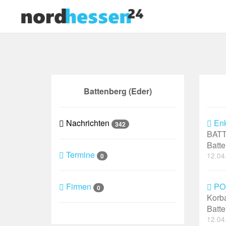
Battenberg (Eder)
Nachrichten
Enk
342
BATT
Batte
Termine
12.04
0
Firmen
POL
0
Korba
Batte
12.04