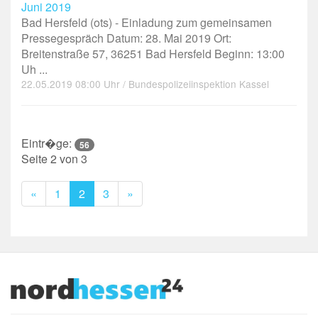
Juni 2019
Bad Hersfeld (ots) - Einladung zum gemeinsamen
Pressegespräch Datum: 28. Mai 2019 Ort:
Breitenstraße 57, 36251 Bad Hersfeld Beginn: 13:00
Uh ...
22.05.2019 08:00 Uhr / Bundespolizeiinspektion Kassel
Eintr�ge:
56
Seite 2 von 3
Previous
Next
«
1
2
3
»