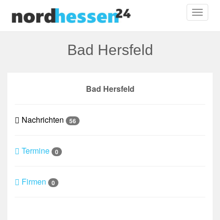
Toggl
naviga
Bad Hersfeld
Bad Hersfeld
Nachrichten
56
Termine
0
Firmen
0